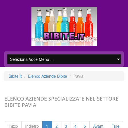
Bibite.it
Elenco Aziende Bibite
Pavia
ELENCO AZIENDE SPECIALIZZATE NEL SETTORE
BIBITE
PAVIA
Inizio
Indietro
1
2
3
4
5
Avanti
Fine