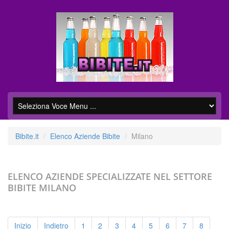
Bibite.it
Elenco Aziende Bibite
Milano
ELENCO AZIENDE SPECIALIZZATE NEL SETTORE
BIBITE
MILANO
Inizio
Indietro
1
2
3
4
5
6
7
8